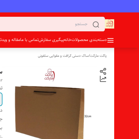
دسته‌بندی محصولات
خانه
پیگیری سفارش
تماس با ما
مقاله و وید
پاکت مارکت
/
ساک دستی کرافت و مقوایی سلفونی
سا
12
تع
دس
ج
بر
:
.