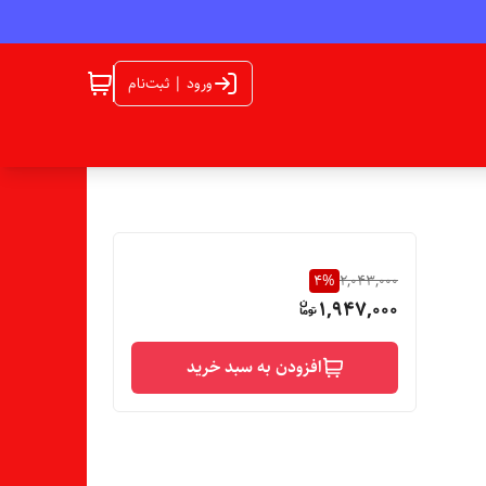
ورود | ثبت‌نام
4
%
2,043,000
1,947,000
افزودن به سبد خرید