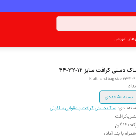
ئوهای آموزشی
ک دستی کرافت سایز ۱۲-۳۲-۴۴
Kraft hand bag size 44*32*
داد
بسته ۵۰ عددی
ته‌بندی
:
ساک دستی کرافت و مقوایی سلفونی
نس
:
کرافت
گه
:
120 گرم
همراه با بند آماده