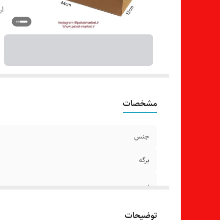
ار
مشخصات
جنس
برگه
.
ارسال رایگان :
توضیحات