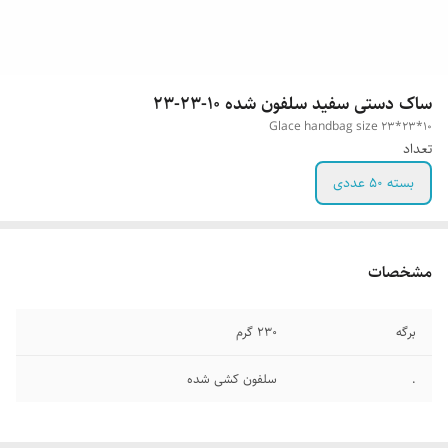
ساک دستی سفید سلفون شده ۱۰-۲۳-۲۳
Glace handbag size 23*23*10
تعداد
بسته 50 عددی
مشخصات
برگه
۲۳۰ گرم
.
سلفون کشی شده