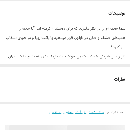
توضیحات
شما هدیه ای را در نظر بگیرید که برای دوستتان گرفته اید. آیا هدیه را
همینطور خشک و خالی در نایلون قرار میدهید یا پاکت زیبا و در خوری انتخاب
می کنید؟
اگر رییس شرکتی هستید که می خواهید به کارمندانتان هدیه ای بدهید برای
بهره وری بیشتر کارها آیا آن را در مشبما قرار می دهید یا پاکت های هدیه که
در شان شرکت شما باشد انتخاب می کنید؟
نظرات
آیا.....
آیا....
بله ، امروزه برای جذب بیشتر افراد و تبلیغات گسترده تر صاحبان کسب و
دسته‌بندی
:
ساک دستی کرافت و مقوایی سلفونی
کارها دیگر حتی از پاکت های اجناس هم به سادگی عبور نمیکنند و حتی ازین
فرصت ها برای معرفی و تبلیغات استفاده می کنند.