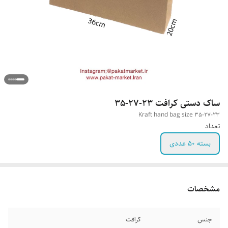
ساک دستی کرافت 23-27-35
Kraft hand bag size 35-27-23
تعداد
بسته 50 عددی
مشخصات
جنس
کرافت