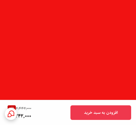
8
%
2,442,000
افزودن به سبد خرید
2,242,000