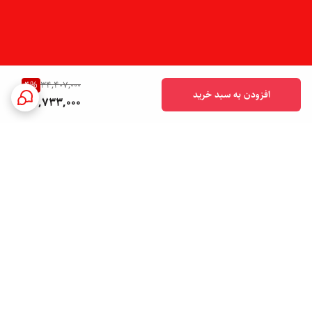
4
%
34,407,000
افزودن به سبد خرید
32,733,000
برگشت به بالا
دسترسی سریع