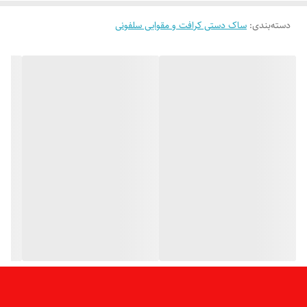
بله ، امروزه برای جذب بیشتر افراد و تبلیغات گسترده تر صاحبان کسب و
دسته‌بندی
:
ساک دستی کرافت و مقوایی سلفونی
کارها دیگر حتی از پاکت های اجناس هم به سادگی عبور نمیکنند و حتی ازین
فرصت ها برای معرفی و تبلیغات استفاده می کنند.
درصورتی که مایل باشید می توانیم لوگوی دلخواهتان را روی
پاکتها چاپ کنیم.
برای کسب اطلاعات بیشتر در تماس با ما پیام بگذارید و برای
خرید و سفارش هم کلیک کنید و به سبد خرید اضافه کنید.
انواع مدلهای
ساک دستی
را در اینجا ببینید.