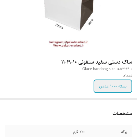
ساک دستی سفید سلفونی ۱۰-۱۹-۱۱
Glace handbag size 11.5*19*10
تعداد
بسته ۱۰۰۰ عددی
مشخصات
برگه
200 گرم