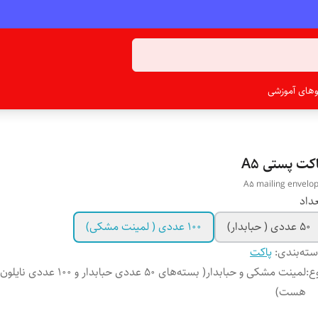
ئوهای آموزشی
کت پستی A5
A5 mailing envelo
داد
۵۰ عددی ( حبابدار)
۱۰۰ عددی ( لمینت مشکی)
ته‌بندی
:
پاکت
ع
:
لمینت مشکی و حبابدار( بسته‌های ۵۰ عددی حبابدا
هست)