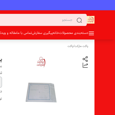
دسته‌بندی محصولات
خانه
پیگیری سفارش
تماس با ما
مقاله و وید
پاکت مارکت
/
پاکت
پا
pe
تع
دس
نو