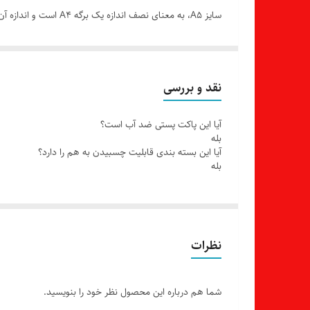
پستی هم استفاده می‌شود.
پاکت پستی سایز A5 معمولا از جنس کاغذ سف
باعث می‌شود محتوای داخل پاکت در طول حمل و نقل ایمن ب
نقد و بررسی
همچنین، پاکت پستی سایز A5 در انو
آیا این پاکت پستی ضد آب است؟
کوچک به صورت خصوصی و رسمی، بسیار موثر و کاربردی هس
بله
آیا این بسته بندی قابلیت چسبیدن به هم را دارد؟
بله
نظرات
شما هم درباره این محصول نظر خود را بنویسید.