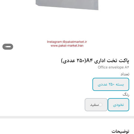
پاکت تخت اداری A4(۲۵۰ عددی)
Office envelope A4
تعداد
بسته ۲۵۰ عددی
رنگ
نخودی
سفید
توضیحات